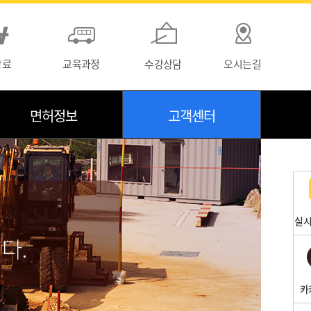
강료
교육과정
수강상담
오시는길
면허정보
고객센터
실시
다.
카