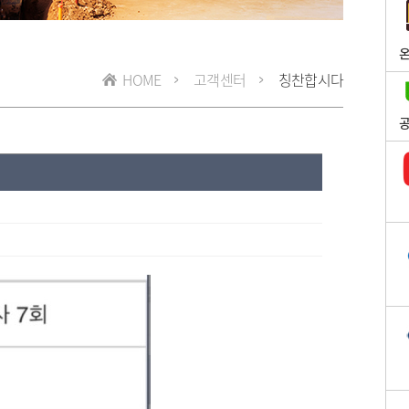
온
HOME
고객센터
칭찬합시다
공