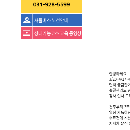
031-928-5599
셔틀버스 노선안내
장내기능코스 교육 동영상
안녕하세요
3/20~4/17
먼저 궁금한
출결관리도 
감사 인사 드
첫주부터 3주
열정 가득하신
수료전에 시험
지게차 운전 