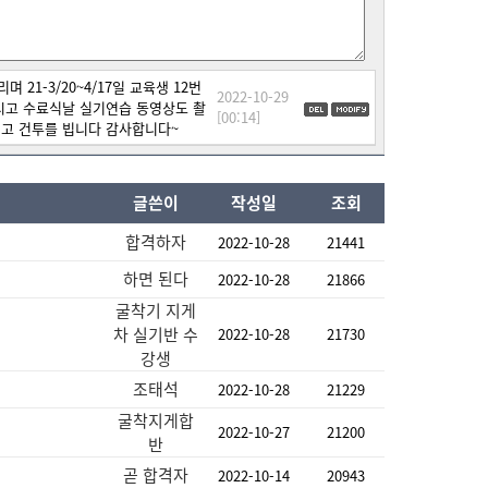
1-3/20~4/17일 교육생 12번
2022-10-29
시고 수료식날 실기연습 동영상도 촬
[00:14]
시고 건투를 빕니다 감사합니다~
글쓴이
작성일
조회
합격하자
2022-10-28
21441
하면 된다
2022-10-28
21866
굴착기 지게
차 실기반 수
2022-10-28
21730
강생
조태석
2022-10-28
21229
굴착지게합
2022-10-27
21200
반
곧 합격자
2022-10-14
20943