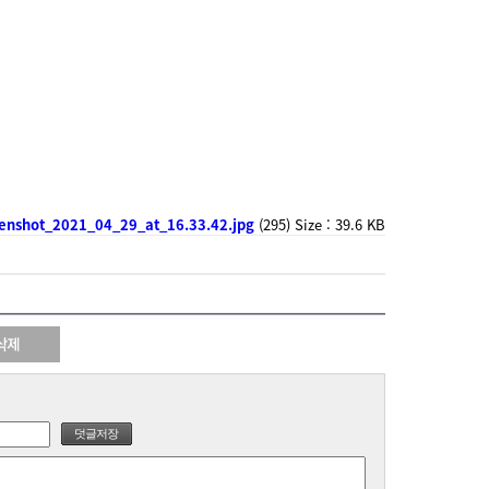
enshot_2021_04_29_at_16.33.42.jpg
(295) Size : 39.6 KB
덧글저장