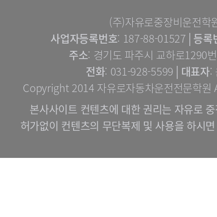
(주)자유로중장비운전학
사업자등록번호
: 187-88-01527│
등록
주소
: 경기도 파주시 교하로1290번길
전화
: 031-928-5599│
대표자
:
Copyright 2014 자유로자동차운전전문학원 All 
본사사이트 컨텐츠에 대한 권리는 자유로 중
허가없이 컨텐츠의 무단복제 및 사용을 하시면