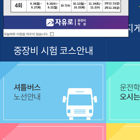
셔틀버스운행
굴착기 운전기능사
지
중장비 시험 코스안내