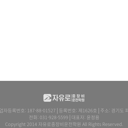
록번호: 187-88-01527│등록번호: 제1626호│주소: 경기도 파
전화: 031-928-5599│대표자: 윤정용
Copyright 2014 자유로중장비운전학원 All Rights Reserved.