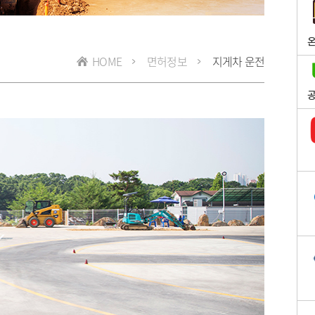
온
HOME
면허정보
지게차 운전
공