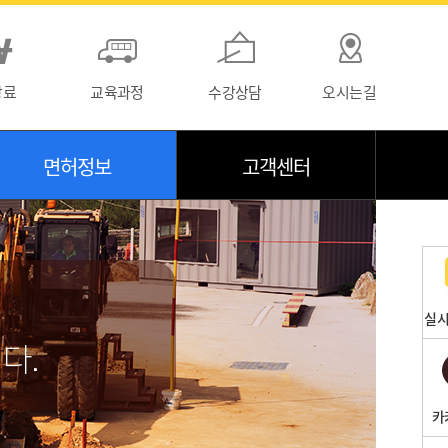
강료
교육과정
수강상담
오시는길
면허정보
고객센터
실시
다.
카