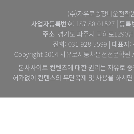
(주)자유로중장비운전학
사업자등록번호
: 187-88-01527│
등록
주소
: 경기도 파주시 교하로1290번길
전화
: 031-928-5599│
대표자
:
Copyright 2014 자유로자동차운전전문학원 All 
본사사이트 컨텐츠에 대한 권리는 자유로 중
허가없이 컨텐츠의 무단복제 및 사용을 하시면