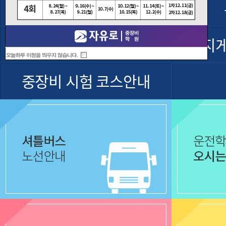
셔틀버스운행
굴착기 운전기능사
지
중장비 시험 코스안내