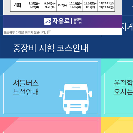
셔틀버스운행
굴착기 운전기능사
지
중장비 시험 코스안내