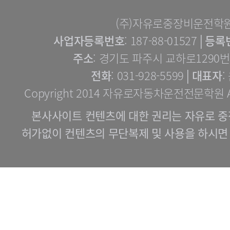
(주)자유로중장비운전학
사업자등록번호
: 187-88-01527│
등록
주소
: 경기도 파주시 교하로1290번길
전화
: 031-928-5599│
대표자
:
Copyright 2014 자유로자동차운전전문학원 All 
본사사이트 컨텐츠에 대한 권리는 자유로 중
허가없이 컨텐츠의 무단복제 및 사용을 하시면