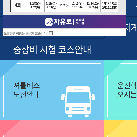
셔틀버스운행
굴착기 운전기능사
지
중장비 시험 코스안내