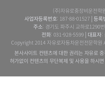
(주)자유로중장비운전학
사업자등록번호
: 187-88-01527│
등록
주소
: 경기도 파주시 교하로1290번길
전화
: 031-928-5599│
대표자
:
Copyright 2014 자유로자동차운전전문학원 All 
본사사이트 컨텐츠에 대한 권리는 자유로 중
허가없이 컨텐츠의 무단복제 및 사용을 하시면