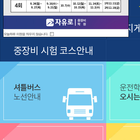
셔틀버스운행
굴착기 운전기능사
지
중장비 시험 코스안내