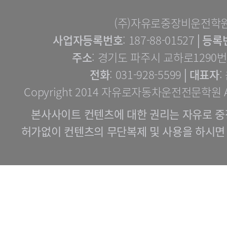
(주)자유로중장비운전학
사업자등록번호
: 187-88-01527│
등록
주소
: 경기도 파주시 교하로1290번길
전화
: 031-928-5599│
대표자
:
Copyright 2014 자유로자동차운전전문학원 All 
본사사이트 컨텐츠에 대한 권리는 자유로 중
허가없이 컨텐츠의 무단복제 및 사용을 하시면